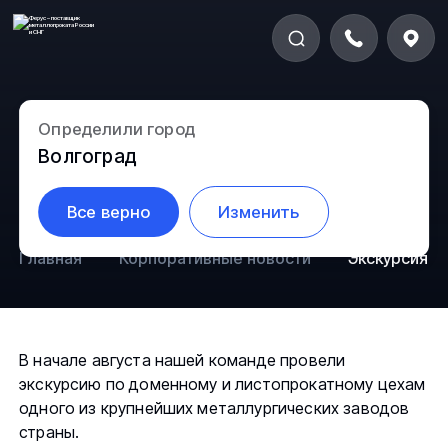
Определили город
Экскурсия по заводу ММК
Волгоград
8881
Корпоративные новости
3 Августа
Все верно
Изменить
Главная
Корпоративные новости
Экскурсия п
В начале августа нашей команде провели
экскурсию по доменному и листопрокатному цехам
одного из крупнейших металлургических заводов
страны.