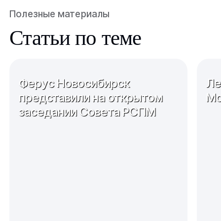
Полезные материалы
Статьи по теме
Ферус Новосибирск
Ле
представили на открытом
Мо
заседании Совета РСПМ