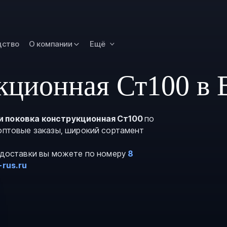
Омск
Орск
дство
О компании
Ещё
Петропавловск
Камчатский
Рязань
кционная Ст100 в 
Самара
Саратов
и поковка конструкционная Ст100
по
Сургут
 оптовые заказы, широкий сортамент
Тольятти
и доставки вы можете по номеру
8
Тула
-rus.ru
Улан-Удэ
Уфа
Ханты-Мансийс
Чита