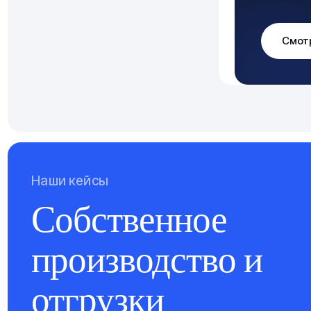
Смот
Наши кейсы
Собственное
производство и
отгрузки