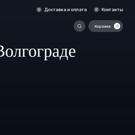
Оренбург
Доставка и оплата
Контакты
Пермь
Корзина
0
-
Ростов-на-Дону
Салехард
Волгограде
Санкт-Петербург
Ставрополь
Сыктывкар
Томск
Тюмень
Уссурийск
Хабаровск
к
Челябинск
Южно-Сахалинск