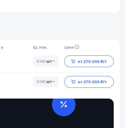
та
Ед. изм.
Цена
шт
от 270 000 ₽/т
шт
от 270 000 ₽/т