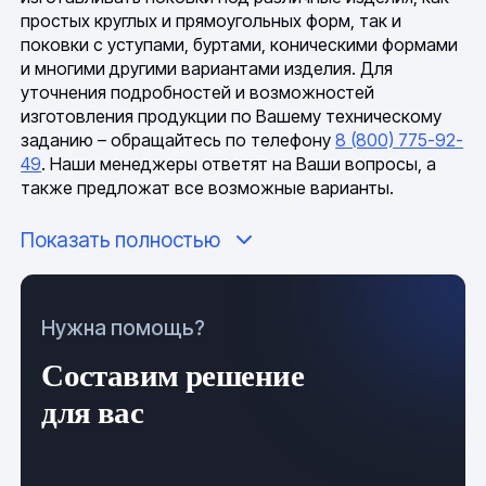
простых круглых и прямоугольных форм, так и
поковки с уступами, буртами, коническими формами
и многими другими вариантами изделия. Для
уточнения подробностей и возможностей
изготовления продукции по Вашему техническому
заданию – обращайтесь по телефону
8 (800) 775-92-
49
. Наши менеджеры ответят на Ваши вопросы, а
также предложат все возможные варианты.
Показать полностью
Процесс изготовления
Нужна помощь?
Производство проходит в несколько этапов:
Составим решение
осуществляется резка проката в соответствии с
для вас
нужными размерами и конфигурацией заготовки;
далее происходит деформация полученного