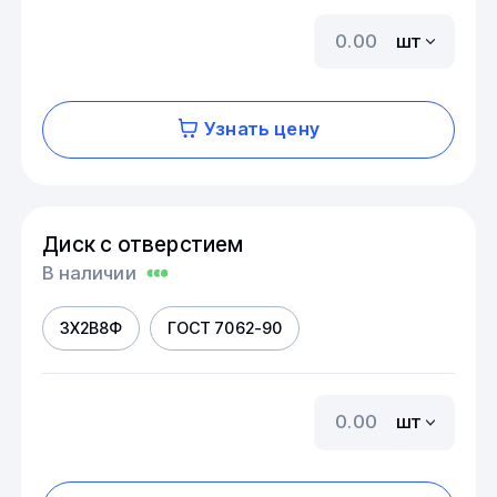
шт
Узнать цену
Диск с отверстием
В наличии
3Х2В8Ф
ГОСТ 7062-90
шт