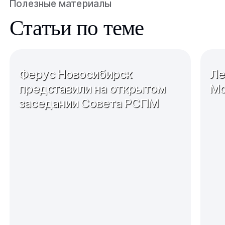
Полезные материалы
Статьи по теме
Ферус Новосибирск
Ле
представили на открытом
Мо
заседании Совета РСПМ