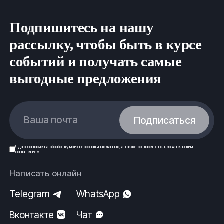
vlg@fe-rus.ru
Подпишитесь на нашу
Вся продукция выполнена согласно нормам
безопасности, государственным стандартам (ГОСТ)
рассылку, чтобы быть в курсе
и техническим условиям (ТУ).
событий и получать самые
ООО
ФеРус
,
г
.Волгоград.
выгодные предложения
Ваша почта
Подписаться
Я даю
согласие
на обработку моих
персональных данных
, а также согласен с
пользовательским
соглашением
.
Написать онлайн
Telegram
WhatsApp
Вконтакте
Чат