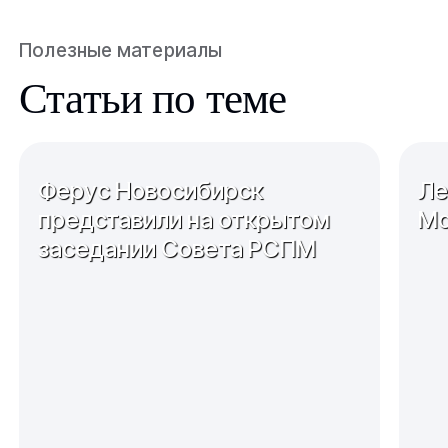
Полезные материалы
Статьи по теме
Ферус Новосибирск
Ле
представили на открытом
Мо
заседании Совета РСПМ