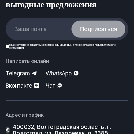
выгодные предложения
Ваша почта
Подписаться
Я даю
согласие
на обработку моих
персональных данных
, а также согласен с
пользовательским
соглашением
.
Написать онлайн
Telegram
WhatsApp
Вконтакте
Чат
Адрес и график
400032, Волгоградская область, г.
Волгоград, ул. Лазоревая, д. 338б