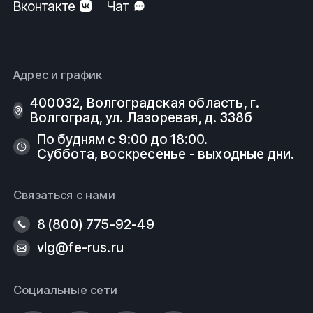
Вконтакте
Чат
материала, его заливку в форму, охлаждение,
застывание и извлечение из формы.
Производство гнутых отводов
включает в себя
следующие этапы:
Адрес и график
Подготовка трубы. Очистка ее поверхности.
400032, Волгоградская область, г.
Волгоград, ул. Лазоревая, д. 338б
Подготовка оборудования.
По будням с 9:00 до 18:00.
Суббота, воскресенье - выходные дни.
Заполнение трубы аргоном.
Гнутье.
Связаться с нами
Проверка заданных параметров.
8 (800) 775-92-49
vlg@fe-rus.ru
Производство трубопроводной арматуры
начинается
с выбора материала. Далее сырье
перерабатывается в заготовки, осуществляется
Социальные сети
сборка запорной арматуры. Изделия обязательно