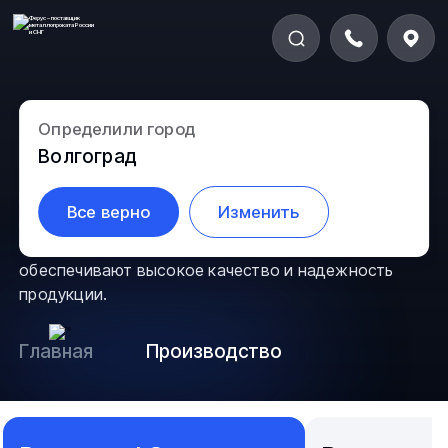
Определили город
Наше производство
Волгоград
Мы предоставляем разнообразный металлопрокат
Все верно
Изменить
и изготавливаем металлоизделия на заказ.
Современное оборудование и опытная команда
обеспечивают высокое качество и надежность
продукции.
Главная
Производство