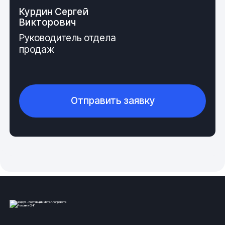
Курдин Сергей
Викторович
Производство квадратных и прямоугольных поковок
—
Руководитель отдела
это процесс изготовления заготовок с применением
продаж
метода пластической деформации металла.
Состоит из следующих этапов:
Резка проката на необходимые размеры.
Отправить заявку
Деформация металла.
Термическая обработка.
Прием готовой продукции.
Кузнечно-прессовое производство
— это
высокотехнологичный процесс, включающий в себя
несколько этапов. Изначально мы делим материалы
на заготовки нужной длины. Нагреваем. Под
высоким давлением придаем материалу нужную