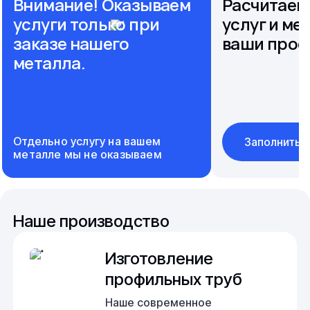
Внимание! Оказываем
Расчитаем
услуги только при
услуг и ме
заказе нашего
ваши прое
металла.
Отдельно услугу на вашем
Заполнить 
металле мы не оказываем
Наше производство
Изготовление
профильных труб
Наше современное