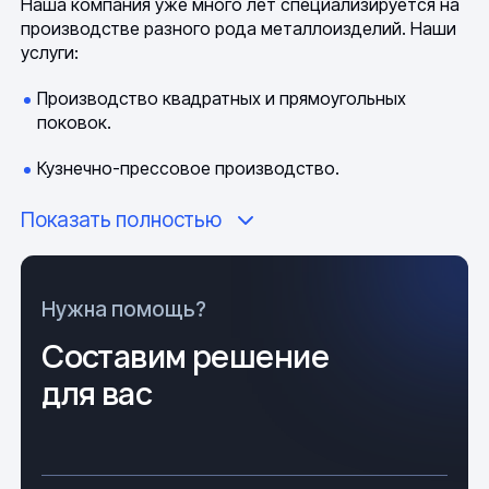
Наша компания уже много лет специализируется на
производстве разного рода металлоизделий. Наши
услуги:
Производство квадратных и прямоугольных
поковок.
Кузнечно-прессовое производство.
Производство профильных труб.
Показать полностью
Производство нержавеющих труб.
Литейное производство.
Нужна помощь?
Составим решение
Производство гнутых отводов.
для вас
Производство трубопроводной арматуры.
Производство металлических изделий.
Производство металлоконструкций.