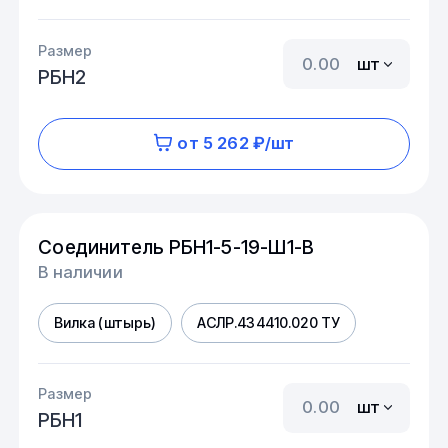
Размер
шт
РБН2
от 5 262 ₽/шт
Соединитель РБН1-5-19-Ш1-В
В наличии
Вилка (штырь)
АСЛР.434410.020 ТУ
Размер
шт
РБН1