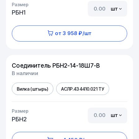
Размер
шт
РБН1
от 3 958 ₽/шт
Соединитель РБН2-14-18Ш7-В
В наличии
Вилка (штырь)
АСЛР.434410.021 ТУ
Размер
шт
РБН2