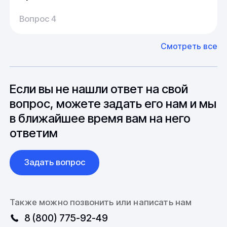
Производство:
Среднее время производства составляет
У нас большой опыт поставок из Европы и
Вопрос 4
20-25 дней, но в зависимости от различных
Азии. Через наших партнеров мы сможем
факторов, таких как наличие материалов,
доставить импортные материалы и
Смотреть все
может быть сокращен до 1 недели.
оборудование. Мы знакомы с
Особо "cложные" товары могут требовать
особенностями взаимодействия с
до 6 месяцев производства.
зарубежными партнерами, включая
вопросы связанные с документацией и
Если вы не нашли ответ на свой
международной логистикой.
вопрос, можете задать его нам и мы
в ближайшее время вам на него
ответим
Задать вопрос
Также можно позвонить или написать нам
8 (800) 775-92-49