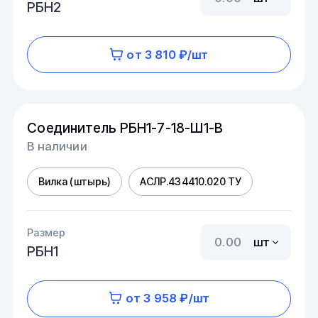
РБН2
от 3 810 ₽/шт
Соединитель РБН1-7-18-Ш1-В
В наличии
Вилка (штырь)
АСЛР.434410.020 ТУ
Размер
шт
РБН1
от 3 958 ₽/шт