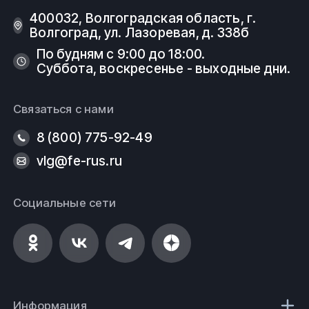
другая продукция металлопроката
. Узнать цену,
400032, Волгоградская область, г.
условия доставки или другие вопросы, касательно
Волгоград, ул. Лазоревая, д. 338б
продуктов компании Вы можете, позвонив по
телефону или написав по электронной почте в отдел
По будням с 9:00 до 18:00.
продаж:
Суббота, воскресенье - выходные дни.
8 (800) 775-92-49
Связаться с нами
vlg@fe-rus.ru
8 (800) 775-92-49
Вся продукция выполнена согласно нормам
vlg@fe-rus.ru
безопасности, государственным стандартам (ГОСТ)
и техническим условиям (ТУ).
Социальные сети
ООО
ФеРус
,
г
.Волгоград.
Информация