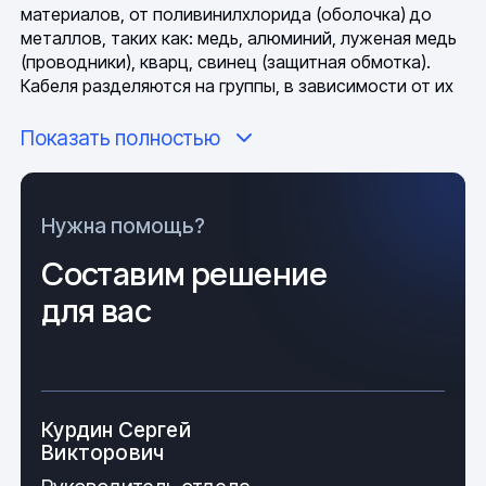
материалов, от поливинилхлорида (оболочка) до
металлов, таких как: медь, алюминий, луженая медь
(проводники), кварц, свинец (защитная обмотка).
Кабеля разделяются на группы, в зависимости от их
предназначения, которое, в свою очередь,
определяет способность приспособления
Показать полностью
передавать определенное количество
электрического тока за фиксированный промежуток
времени, а за этот параметр изделия отвечает жила
Нужна помощь?
кабеля, вернее, площадь ее поперечного сечения,
чем она больше, тем выше и показатель передачи
Составим решение
тока.
для вас
Сечение кабеля формирует его рабочее
предназначение. Кабеля подразделены на условные
группы, это: оптический кабель, бронированный
кабель, силовой кабель, СИП кабель и другие. С
Курдин Сергей
учетом мест использования и технических
Викторович
характеристик изделий, погодные и климатические