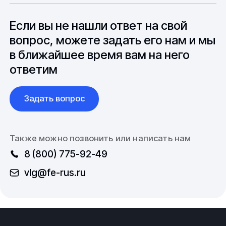
до 6 месяцев производства.
зарубежными партнерами, включая
вопросы связанные с документацией и
Если вы не нашли ответ на свой
международной логистикой.
вопрос, можете задать его нам и мы
в ближайшее время вам на него
ответим
Задать вопрос
Также можно позвонить или написать нам
8 (800) 775-92-49
vlg@fe-rus.ru