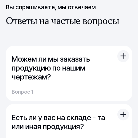
Вы спрашиваете, мы отвечаем
Ответы на частые вопросы
Можем ли мы заказать
продукцию по нашим
чертежам?
Вы можете отправить свой чертеж/проект
Вопрос 1
(в т.ч. примерный) с техническим заданием.
Обычно срок расчета стоимости и срока
производства - 1 день.
Есть ли у вас на складе - та
Мы можем изготовить для вас как мелкую
продукцию (метизы, точеные отводы,
или иная продукция?
детали), так и большие изделия