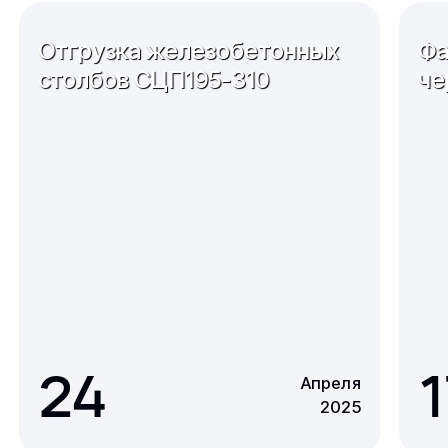
Отгрузка железобетонных
Фа
столбов СЦП195-310
че
24
1
Апреля
2025