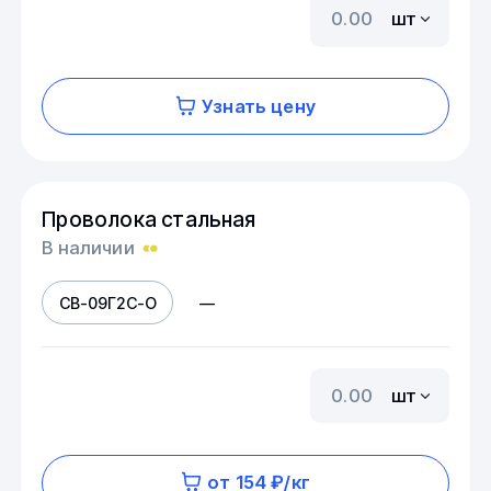
шт
Узнать цену
Проволока стальная
В наличии
СВ-09Г2С-О
—
шт
от 154 ₽/кг