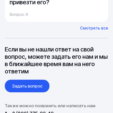
привезти его?
Производство:
Среднее время производства составляет
У нас большой опыт поставок из Европы и
Вопрос 4
20-25 дней, но в зависимости от различных
Азии. Через наших партнеров мы сможем
факторов, таких как наличие материалов,
доставить импортные материалы и
Смотреть все
может быть сокращен до 1 недели.
оборудование. Мы знакомы с
Особо "cложные" товары могут требовать
особенностями взаимодействия с
до 6 месяцев производства.
зарубежными партнерами, включая
вопросы связанные с документацией и
Если вы не нашли ответ на свой
международной логистикой.
вопрос, можете задать его нам и мы
в ближайшее время вам на него
ответим
Задать вопрос
Также можно позвонить или написать нам