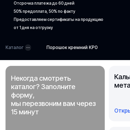
Отсрочка платежа до 60 дней
50% предоплата, 50% по факту
Предоставляем сертификаты на продукцию
от 1 дня на отгрузку
Каталог
Порошок кремний КР0
Каль
Некогда смотреть
мета
каталог? Заполните
форму,
мы перезвоним вам через
Откры
15 минут