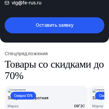
vlg@fe-rus.ru
Оставить заявку
Спецпредложения
Товары со скидками до
70%
Скидка 13%
Скидк
Заглушка поворотная
Заглушк
Марка
09Г2С
Марка