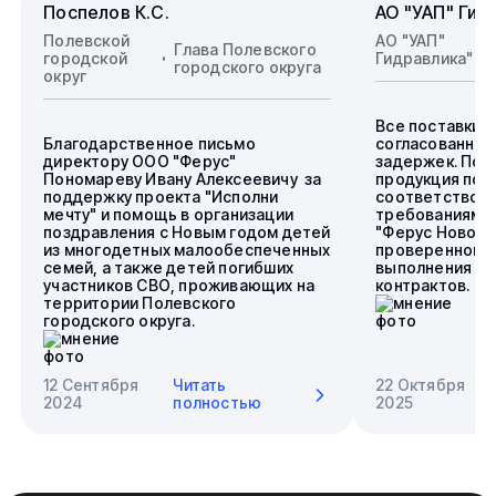
Поспелов К.С.
АО "УАП" Гид
Полевской
АО "УАП"
Глава Полевского
городской
Гидравлика"
городского округа
округ
Все поставки 
Благодарственное письмо
согласованные
директору ООО "Ферус"
задержек. Пос
Пономареву Ивану Алексеевичу за
продукция пол
поддержку проекта "Исполни
соответствова
мечту" и помощь в организации
требованиям.
поздравления с Новым годом детей
"Ферус Новоси
из многодетных малообеспеченных
проверенного 
семей, а также детей погибших
выполнения го
участников СВО, проживающих на
контрактов.
территории Полевского
городского округа.
12 Сентября
Читать
22 Октября
2024
полностью
2025