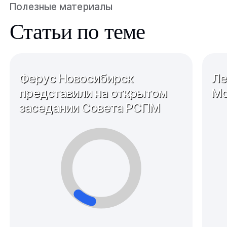
Полезные материалы
Статьи по теме
Ферус Новосибирск
Ле
представили на открытом
Мо
заседании Совета РСПМ