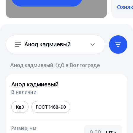
Озна
Анод кадмиевый
Анод кадмиевый Кд0 в Волгограде
Анод кадмиевый
В наличии
Кд0
ГОСТ 1468-90
Размер, мм
шт