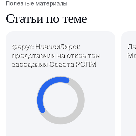
Полезные материалы
Статьи по теме
Ферус Новосибирск
Ле
представили на открытом
Мо
заседании Совета РСПМ