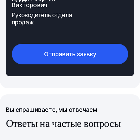
клеиться этикетка с маркировкой.
Викторович
Руководитель отдела
Характеристики
продаж
Востребованности изделия способствуют
следующие характеристики.
Изготавливается из сплава, устойчивого к
Отправить заявку
воздействию влаги, к появлению ржавчины.
Может эксплуатироваться при низких, высоких
температурах. Детали из круга можно
эксплуатировать при температурах от -70 до 50°C.
Сплав легко подвергается механической
обработке.
Вы спрашиваете, мы отвечаем
Обладает хорошей пластичностью.
Ответы на частые вопросы
Изделию свойственна электропроводимость.