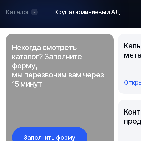
Каталог
Круг алюминиевый АД
Каль
Некогда смотреть
мета
каталог? Заполните
форму,
мы перезвоним вам через
Откры
15 минут
Конт
прод
Заполнить форму