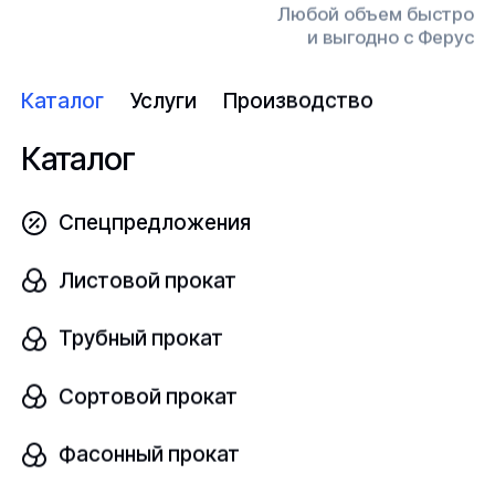
10
Любой объем быстро
и выгодно с Ферус
Узнать цену
Каталог
Услуги
Производство
Каталог
Круг алюминиевый
Спецпредложения
В наличии
Листовой прокат
АД
ГОСТ 21488-97
Трубный прокат
Диаметр, мм
шт
100
Сортовой прокат
Фасонный прокат
Узнать цену