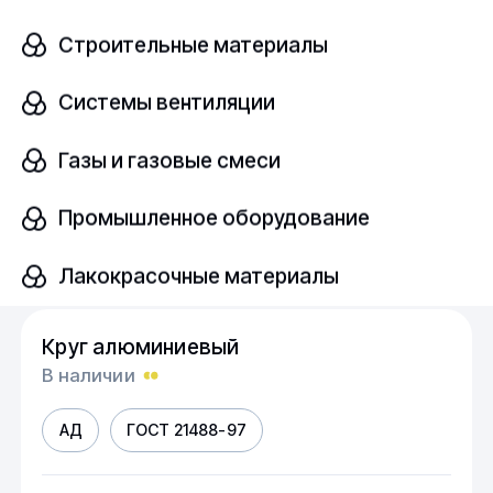
Строительные материалы
АД
ГОСТ 21488-97
Системы вентиляции
Диаметр, мм
шт
12
Газы и газовые смеси
Промышленное оборудование
Узнать цену
Лакокрасочные материалы
Круг алюминиевый
В наличии
АД
ГОСТ 21488-97