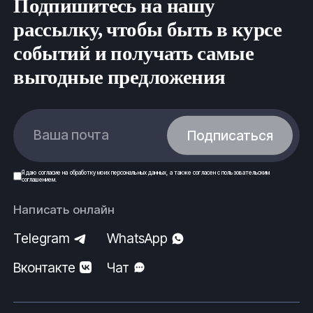
Подпишитесь на нашу
нормам безопасности и строго по государственным
рассылку, чтобы быть в курсе
стандартам (ГОСТ) и техническим условиям (ТУ).
ООО Ферус, г.Волгоград.
событий и получать самые
выгодные предложения
Ваша почта
Подписаться
Я даю
согласие
на обработку моих
персональных данных
, а также согласен с
пользовательским
соглашением
.
Написать онлайн
Telegram
WhatsApp
Вконтакте
Чат