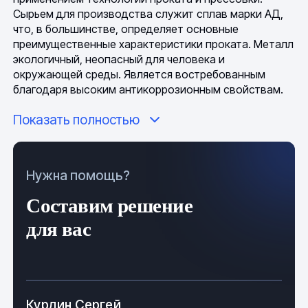
Сырьем для производства служит сплав марки АД,
что, в большинстве, определяет основные
преимущественные характеристики проката. Металл
экологичный, неопасный для человека и
окружающей среды. Является востребованным
благодаря высоким антикоррозионным свойствам.
Показать полностью
Продукция выпускается мерной и немерной длины.
Изделия с диаметром до 110 мм выпускаются с
длиной от полметра до 4 м, с диаметром до 80 мм –
с длиной до 6 м. Изделие с малым диаметром могут
Нужна помощь?
поставляться в бухтах. Для удовлетворения разных
нужд потребителя выпускается продукция с
Составим решение
точностью нормальной и повышенной.
для вас
Маркируются изделия в зависимости от параметров.
Тонкие, с диаметром до 30 мм, могут поставляться в
пучках, каждый из которых имеет ярлык с
маркировкой. На круг с большим диаметром
наносится клеймо или маркировка краской, может
Курдин Сергей