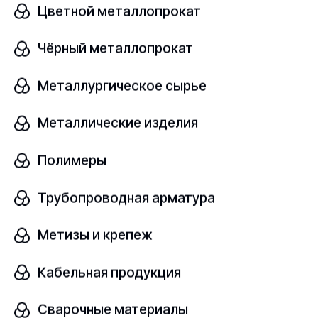
Цветной металлопрокат
Чёрный металлопрокат
Круг алюминиевый
В наличии
Металлургическое сырье
АД
ГОСТ 21488-97
Металлические изделия
Полимеры
Диаметр, мм
шт
110
Трубопроводная арматура
Узнать цену
Метизы и крепеж
Кабельная продукция
Круг алюминиевый
Сварочные материалы
В наличии