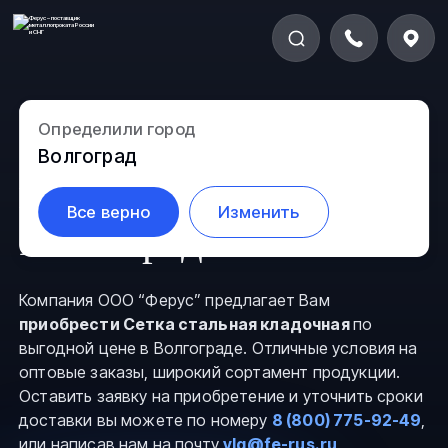
Определили город
Сетка стальная
Волгоград
кладочная в
Все верно
Изменить
Волгограде
Компания ООО “Ферус” предлагает Вам
приобрести Сетка стальная кладочная
по
выгодной цене в Волгограде. Отличные условия на
оптовые заказы, широкий сортамент продукции.
Оставить заявку на приобретение и уточнить сроки
доставки вы можете по номеру
8 (800) 775-92-49
,
или написав нам на почту
vlg@fe-rus.ru