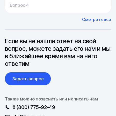
Среднее время производства составляет
У нас большой опыт поставок из Европы и
Вопрос 4
20-25 дней, но в зависимости от различных
Азии. Через наших партнеров мы сможем
факторов, таких как наличие материалов,
доставить импортные материалы и
Смотреть все
может быть сокращен до 1 недели.
оборудование. Мы знакомы с
Особо "cложные" товары могут требовать
особенностями взаимодействия с
до 6 месяцев производства.
зарубежными партнерами, включая
вопросы связанные с документацией и
Если вы не нашли ответ на свой
международной логистикой.
вопрос, можете задать его нам и мы
в ближайшее время вам на него
ответим
Задать вопрос
Также можно позвонить или написать нам
8 (800) 775-92-49