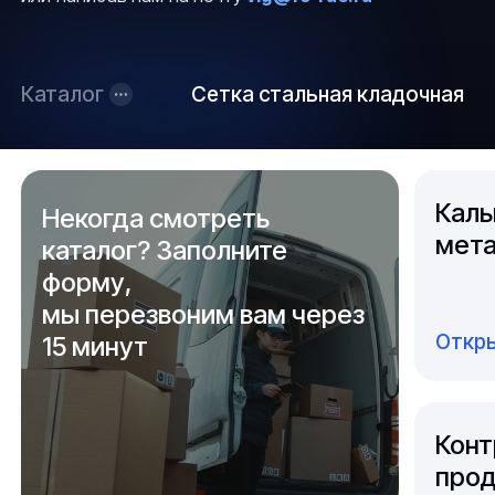
Каталог
Сетка стальная кладочная
Каль
Некогда смотреть
мета
каталог? Заполните
форму,
мы перезвоним вам через
Откры
15 минут
Конт
прод