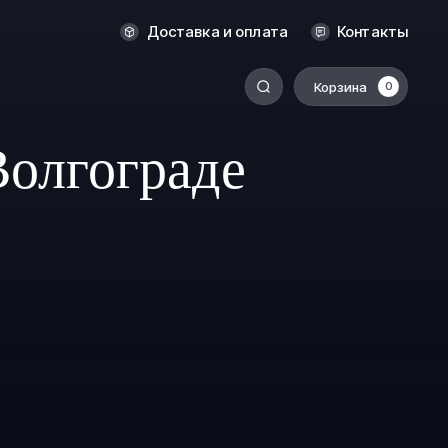
Оренбург
Доставка и оплата
Контакты
Пермь
Корзина
0
-
Ростов-на-Дону
Салехард
Волгограде
Санкт-Петербург
Ставрополь
Сыктывкар
Томск
Тюмень
Уссурийск
Хабаровск
к
Челябинск
Южно-Сахалинск