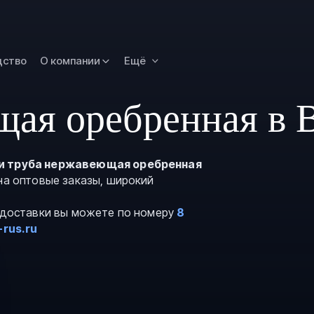
Омск
Орск
дство
О компании
Ещё
Петропавловск
Камчатский
Рязань
ая оребренная в 
Самара
Саратов
и труба нержавеющая оребренная
Сургут
на оптовые заказы, широкий
Тольятти
и доставки вы можете по номеру
8
Тула
-rus.ru
Улан-Удэ
Уфа
Ханты-Мансийс
Чита