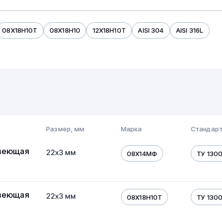
08Х18Н10Т
08Х18Н10
12Х18Н10Т
AISI 304
AISI 316L
Бесшовная
Электросварная
325 мм
Размер, мм
Марка
Стандарт
веющая
22х3 мм
08Х14МФ
ТУ 130
веющая
22х3 мм
08Х18Н10Т
ТУ 130