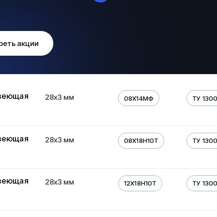
реть акции
веющая
28х3 мм
08Х14МФ
ТУ 130
веющая
28х3 мм
08Х18Н10Т
ТУ 130
веющая
28х3 мм
12Х18Н10Т
ТУ 130