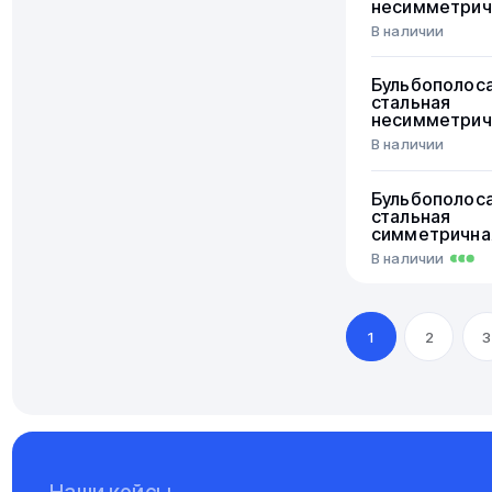
несимметрич
В наличии
Бульбополос
стальная
несимметрич
В наличии
Бульбополос
стальная
симметрична
В наличии
1
2
3