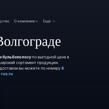
Омск
Орск
дство
О компании
Ещё
Петропавловск
Камчатский
Рязань
Волгограде
Самара
Саратов
и бульбополосу
по выгодной цене в
Сургут
 широкий сортамент продукции.
Тольятти
и доставки вы можете по номеру
8
-rus.ru
Тула
Улан-Удэ
Уфа
Ханты-Мансийс
Чита