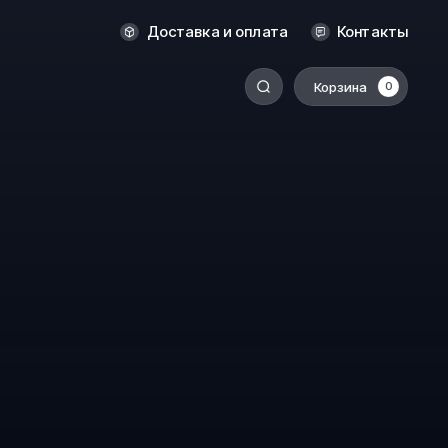
Оренбург
Доставка и оплата
Контакты
Пермь
Корзина
0
-
Ростов-на-Дону
Салехард
Санкт-Петербург
Ставрополь
Сыктывкар
Томск
Тюмень
Уссурийск
Хабаровск
к
Челябинск
Южно-Сахалинск