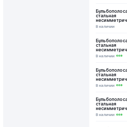
Бульбополос
стальная
несимметрич
В наличии
Бульбополос
стальная
несимметрич
В наличии
Бульбополос
стальная
несимметрич
В наличии
Бульбополос
стальная
несимметрич
В наличии