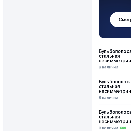
Смот
Бульбополос
стальная
несимметрич
В наличии
Бульбополос
стальная
несимметрич
В наличии
Бульбополос
стальная
несимметрич
В наличии