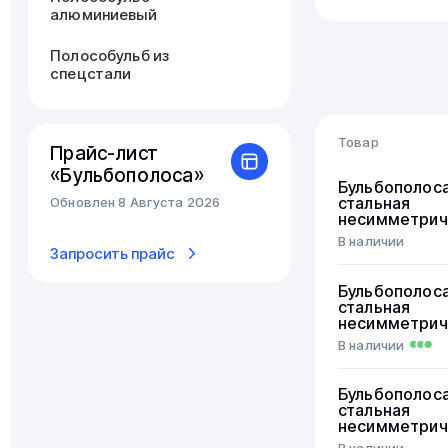
алюминиевый
Полособульб из
спецстали
Товар
Прайс-лист
«Бульбополоса»
Бульбополос
стальная
Обновлен 8 Августа 2026
несимметрич
В наличии
Запросить прайс
Бульбополос
стальная
несимметрич
В наличии
Бульбополос
стальная
несимметрич