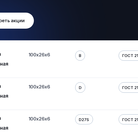
реть акции
а
100х26х6
B
ГОСТ 21
ная
а
100х26х6
D
ГОСТ 21
ная
а
100х26х6
D27S
ГОСТ 21
ная