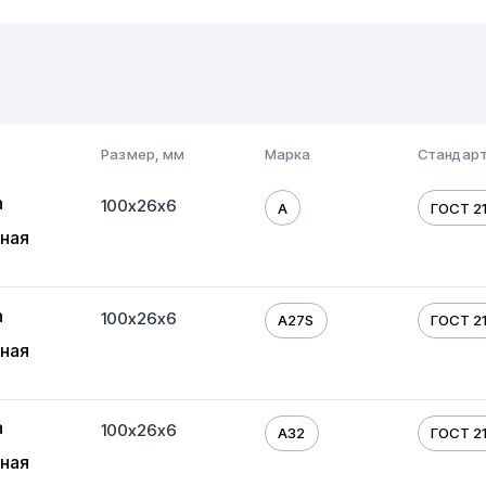
Размер, мм
Марка
Стандарт
а
100х26х6
A
ГОСТ 21
ная
а
100х26х6
A27S
ГОСТ 21
ная
а
100х26х6
A32
ГОСТ 21
ная