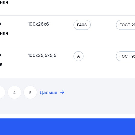
ная
а
100х26х6
E40S
ГОСТ 21
ная
а
100х35,5х5,5
A
ГОСТ 9
я
Дальше
4
5