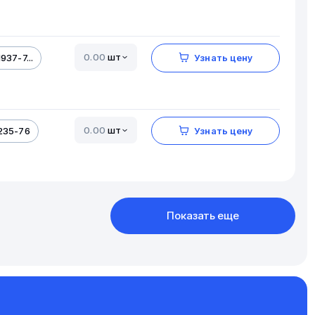
шт
937-7...
Узнать цену
шт
235-76
Узнать цену
Показать еще