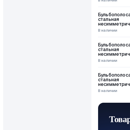
В наличии
Бульбополос
стальная
несимметрич
В наличии
Бульбополос
стальная
несимметрич
В наличии
Бульбополос
стальная
несимметрич
В наличии
Това