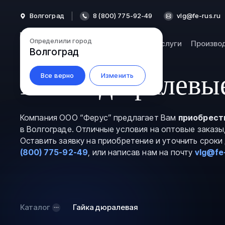
Волгоград
8 (800) 775-92-49
vlg@fe-rus.ru
Определили город
Каталог
Услуги
Произво
Волгоград
Гайки дюралевые
Все верно
Изменить
Компания ООО “Ферус” предлагает Вам
приобрест
в Волгограде. Отличные условия на оптовые заказы
Оставить заявку на приобретение и уточнить срок
(800) 775-92-49
, или написав нам на почту
vlg@fe
Каталог
Гайка дюралевая