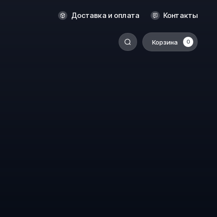
Оренбург
Доставка и оплата
Контакты
Пермь
Корзина
0
-
Ростов-на-Дону
Салехард
Санкт-Петербург
Ставрополь
Сыктывкар
Томск
Тюмень
Уссурийск
Хабаровск
к
Челябинск
Южно-Сахалинск