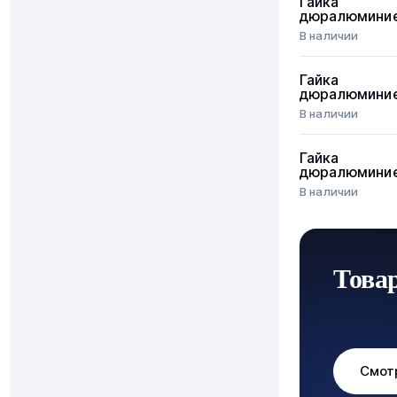
Гайка
дюралюмини
В наличии
Гайка
дюралюмини
В наличии
Гайка
дюралюмини
В наличии
Това
Смот