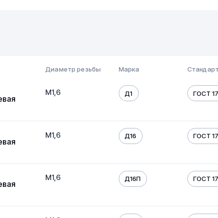
Диаметр резьбы
Марка
Стандарт
М1,6
Д1
ГОСТ 17
евая
М1,6
Д16
ГОСТ 17
евая
М1,6
Д16П
ГОСТ 17
евая