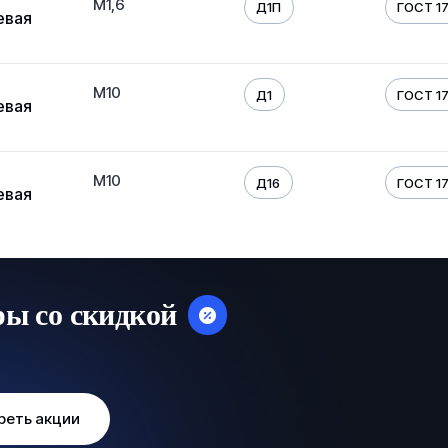
М1,6
Д1П
ГОСТ 17
евая
М10
Д1
ГОСТ 17
евая
М10
Д16
ГОСТ 17
евая
ры со скидкой
реть акции