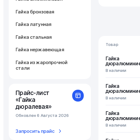
Гайка бронзовая
Гайка латунная
Гайка стальная
Товар
Гайка нержавеющая
Гайка
Гайка из жаропрочной
дюралюмини
стали
В наличии
Гайка
дюралюмини
Прайс-лист
В наличии
«Гайка
дюралевая»
Гайка
Обновлен 6 Августа 2026
дюралюмини
В наличии
Запросить прайс