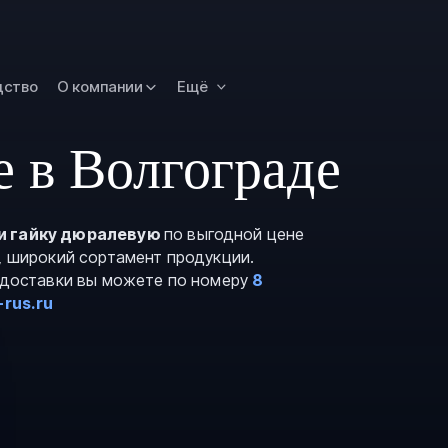
Омск
Орск
дство
О компании
Ещё
Петропавловск
Камчатский
Рязань
 в Волгограде
Самара
Саратов
и гайку дюралевую
по выгодной цене
Сургут
, широкий сортамент продукции.
Тольятти
и доставки вы можете по номеру
8
-rus.ru
Тула
Улан-Удэ
Уфа
Ханты-Мансийс
Чита