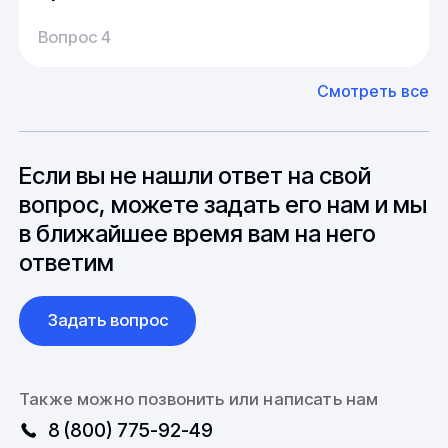
Производство:
Среднее время производства составляет
У нас большой опыт поставок из Европы и
Вопрос 4
20-25 дней, но в зависимости от различных
Азии. Через наших партнеров мы сможем
факторов, таких как наличие материалов,
доставить импортные материалы и
Смотреть все
может быть сокращен до 1 недели.
оборудование. Мы знакомы с
Особо "cложные" товары могут требовать
особенностями взаимодействия с
до 6 месяцев производства.
зарубежными партнерами, включая
вопросы связанные с документацией и
Если вы не нашли ответ на свой
международной логистикой.
вопрос, можете задать его нам и мы
в ближайшее время вам на него
ответим
Задать вопрос
Также можно позвонить или написать нам
8 (800) 775-92-49