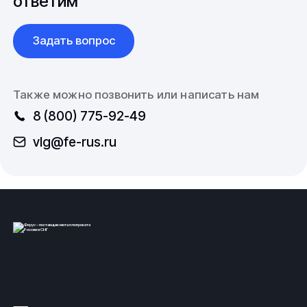
ответим
стандартам
(ГОСТ) и
техническим условиям
(ТУ).
Технологии, в соответствии с которыми проводятся
работы, зависят от свойств металлов, их
Задать вопрос
химического состава.
Также можно позвонить или написать нам
8 (800) 775-92-49
vlg@fe-rus.ru