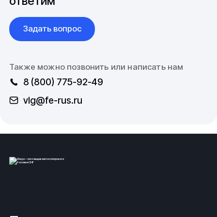
ответим
Иногда возможности материала открываются
совсем с неожиданной стороны. Популярные
Задать вопрос
разделочные доски, используемые в мясной
промышленности, тоже изготавливаются
из капролона.
Также можно позвонить или написать нам
8 (800) 775-92-49
vlg@fe-rus.ru