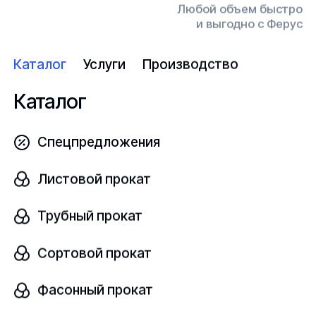
100х1000х1000
Любой объем быстро
и выгодно с Ферус
Узнать цену
Каталог
Услуги
Производство
Каталог
Лист капролон
Спецпредложения
В наличии
Листовой прокат
ПА-6
ТУ 2224-036-00203803-2012
Трубный прокат
Размер, мм
шт
100х1000х1400
Сортовой прокат
Фасонный прокат
Узнать цену