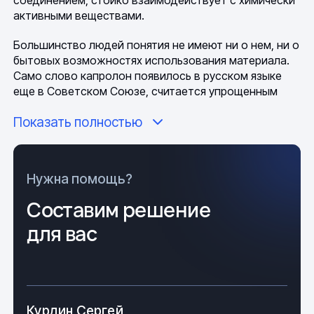
соединением, стойко взаимодействует с химически
активными веществами.
Большинство людей понятия не имеют ни о нем, ни о
бытовых возможностях использования материала.
Само слово капролон появилось в русском языке
еще в Советском Союзе, считается упрощенным
названием поликапромида. Производится из
Показать полностью
кристаллического капролактама, путем анионной
полимеризации сырья. Является эффективным
конструкционным полимером. Обычно окрашен в
белый или кремовый цвет. Материал не токсичен, не
Нужна помощь?
представляет опасности для людей, не имеет
запаха.
Составим решение
для вас
(Капролон ПА-6 25х1000х1000 мм ТУ 2224-001-
78534599-2006)
Особенности листового капролона
Курдин Сергей