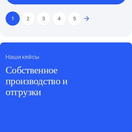
1
2
3
4
5
Наши кейсы
Собственное
производство и
отгрузки