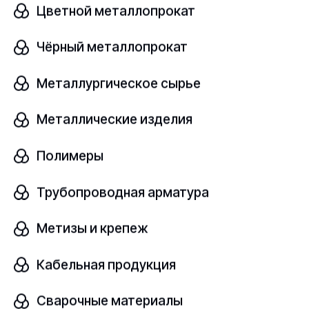
Цветной металлопрокат
Чёрный металлопрокат
Лист капролон
В наличии
Металлургическое сырье
ПА-6
ТУ 2224-001-78534599-2006
Металлические изделия
Полимеры
Размер, мм
шт
10х1000х2000
Трубопроводная арматура
Узнать цену
Метизы и крепеж
Кабельная продукция
Лист капролон
Сварочные материалы
В наличии