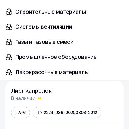
Строительные материалы
ПА-6
ТУ 2224-036-00203803-2012
Системы вентиляции
Размер, мм
шт
10х950х1400
Газы и газовые смеси
Промышленное оборудование
Узнать цену
Лакокрасочные материалы
Лист капролон
В наличии
ПА-6
ТУ 2224-036-00203803-2012