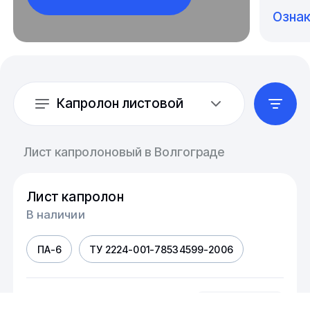
Озна
Капролон листовой
Лист капролоновый в Волгограде
Лист капролон
В наличии
ПА-6
ТУ 2224-001-78534599-2006
Размер, мм
шт