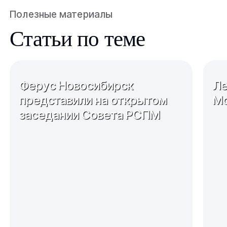
Полезные материалы
Статьи по теме
Ферус Новосибирск
Ле
представили на открытом
Мо
заседании Совета РСПМ