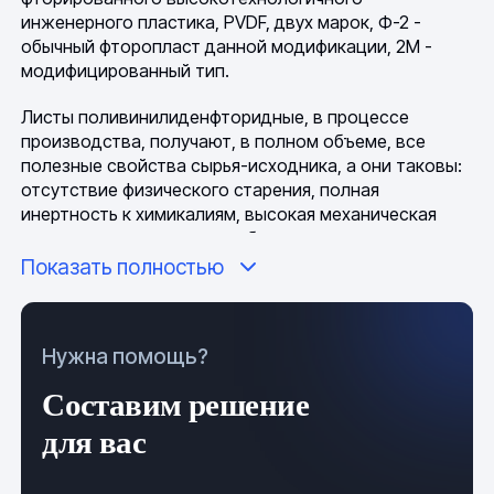
инженерного пластика, PVDF, двух марок, Ф-2 -
обычный фторопласт данной модификации, 2М -
модифицированный тип.
Листы поливинилиденфторидные, в процессе
производства, получают, в полном объеме, все
полезные свойства сырья-исходника, а они таковы:
отсутствие физического старения, полная
инертность к химикалиям, высокая механическая
прочность, достаточная гибкость и эластичность,
достойные диэлектрические показатели,
Показать полностью
повышенная устойчивость к термическим нагрузкам,
отсутствие липкости, низкий коэффициент трения,
стойкость к атмосферным влияниям. Кроме этого,
Нужна помощь?
продукт обладает высокой молекулярной чистотой,
дающей возможность для использования его в
Составим решение
медицине, это самый биологически стерильный
материал, без остатков катализаторов и
для вас
пластификаторов. Климатические и погодные
условия использования и хранения листов, не имеют