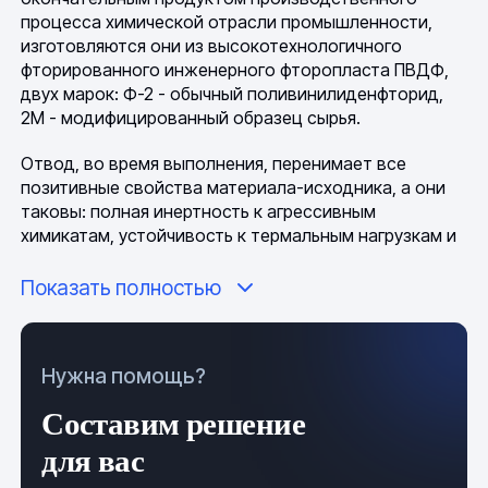
процесса химической отрасли промышленности,
изготовляются они из высокотехнологичного
фторированного инженерного фторопласта ПВДФ,
двух марок: Ф-2 - обычный поливинилиденфторид,
2М - модифицированный образец сырья.
Отвод, во время выполнения, перенимает все
позитивные свойства материала-исходника, а они
таковы: полная инертность к агрессивным
химикатам, устойчивость к термальным нагрузкам и
перепадам, высокая механическая прочность,
отсутствие физического старения, отличные
Показать полностью
диэлектрические показатели, низкий коэффициент
трения, биологическая безопасность, хорошая
свариваемость, устойчивость к атмосферным
Нужна помощь?
влияниям, водонепроницаемость. С учетом этих
характеристик, приспособления могут
Составим решение
использоваться и храниться в любых погодно-
климатических условиях, без каких-либо изменений
для вас
в своем физико-химическом состоянии.