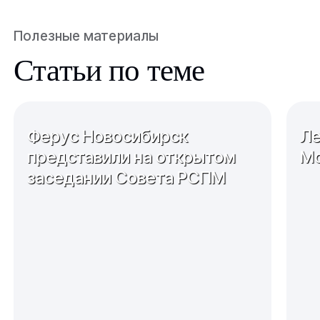
Полезные материалы
Статьи по теме
Ферус Новосибирск
Ле
представили на открытом
Мо
заседании Совета РСПМ