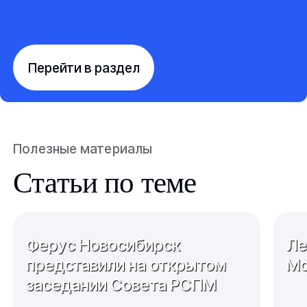
Перейти в раздел
Полезные материалы
Статьи по теме
Ферус Новосибирск
Ле
представили на открытом
Мо
заседании Совета РСПМ