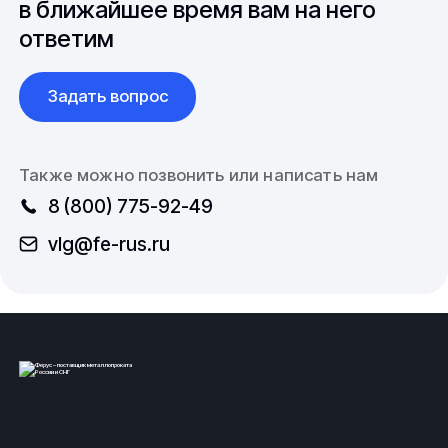
в ближайшее время вам на него
металлургическая промышленность;
ответим
выпуск электротехники;
дизайн, архитектура, строительство;
Задать вопрос
машиностроение, авиастроение и для
производства оборудования различного
Также можно позвонить или написать нам
назначения;
8 (800) 775-92-49
производство деталей и комплектующих;
vlg@fe-rus.ru
электроэнергетика;
авиация и ракетостроительная сфера;
сельскохозяйственное и народное хозяйство.
Поставки изделий из металлов и
сплавов