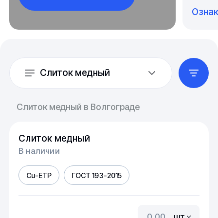
Озна
Слиток медный
Слиток медный в Волгограде
Слиток медный
В наличии
Cu-ETP
ГОСТ 193-2015
шт