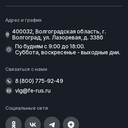
безопасности, государственным стандартам (ГОСТ)
и техническим условиям (ТУ).
Адрес и график
ООО
ФеРус
, г
.Волгоград.
400032, Волгоградская область, г.
Волгоград, ул. Лазоревая, д. 338б
По будням с 9:00 до 18:00.
Суббота, воскресенье - выходные дни.
Связаться с нами
8 (800) 775-92-49
vlg@fe-rus.ru
Социальные сети