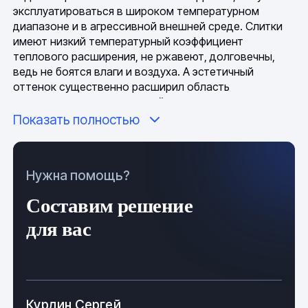
эксплуатироваться в широком температурном
диапазоне и в агрессивной внешней среде. Слитки
имеют низкий температурный коэффициент
теплового расширения, не ржавеют, долговечны,
ведь не боятся влаги и воздуха. А эстетичный
оттенок существенно расширил область
применения медных изделий.
Показать полностью
Медь уникальна из-за своей повышенной чистоты,
как правило, в слитках содержание меди достигает
99,9%, что делает возможным выполнение
Нужна помощь?
сверхточных работ и преобразование в различные
сплавы. Примеси в составе изделий представлены в
Составим решение
небольшом количестве. Температура плавления:
1083 C; литья: 1150–1250 градусов; показатель
для вас
линейной усадки: ~2,1%.
Медные слитки имеют превосходные механические
и физические свойства, поэтому бруски
востребованы в машиностроении и различных
Курдин Сергей