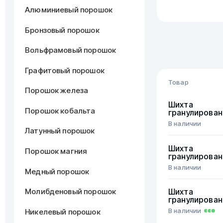
Алюминиевый порошок
Бронзовый порошок
Вольфрамовый порошок
Графитовый порошок
Товар
Порошок железа
Шихта
Порошок кобальта
гранулирован
В наличии
Латунный порошок
Шихта
Порошок магния
гранулирован
В наличии
Медный порошок
Молибденовый порошок
Шихта
гранулирован
В наличии
Никелевый порошок