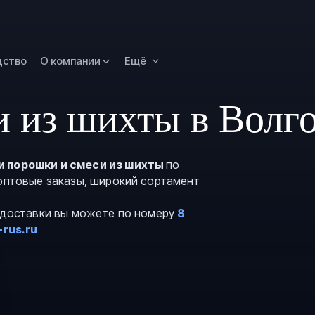
Омск
Орск
дство
О компании
Ещё
Петропавловск
Камчатский
Рязань
 из шихты в Волг
Самара
Саратов
и порошки и смеси из шихты
по
Сургут
 оптовые заказы, широкий сортамент
Тольятти
и доставки вы можете по номеру
8
Тула
-rus.ru
Улан-Удэ
Уфа
Ханты-Мансийс
Чита