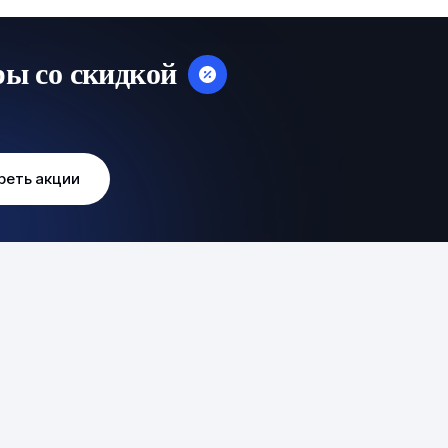
ры со скидкой
реть акции