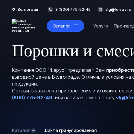
Волгоград
8 (800) 775-92-49
vlg@fe-rus.ru
Каталог
Услуги
Произво
Порошки и смеси
Компания ООО “Ферус” предлагает Вам
приобрест
выгодной цене в Волгограде. Отличные условия на
продукции.
Оставить заявку на приобретение и уточнить срок
(800) 775-92-49
, или написав нам на почту
vlg@fe
Каталог
Шихта гранулированная