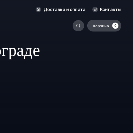
Оренбург
Доставка и оплата
Контакты
Пермь
Корзина
0
-
Ростов-на-Дону
Салехард
ограде
Санкт-Петербург
Ставрополь
Сыктывкар
Томск
Тюмень
Уссурийск
Хабаровск
к
Челябинск
Южно-Сахалинск