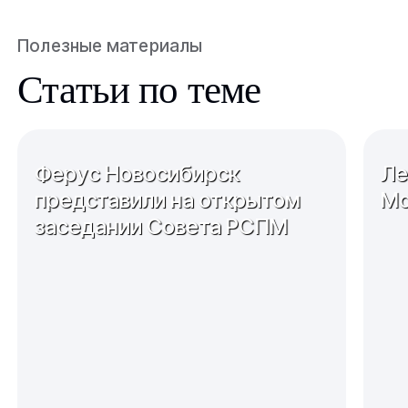
Полезные материалы
Статьи по теме
Ферус Новосибирск
Ле
представили на открытом
Мо
заседании Совета РСПМ