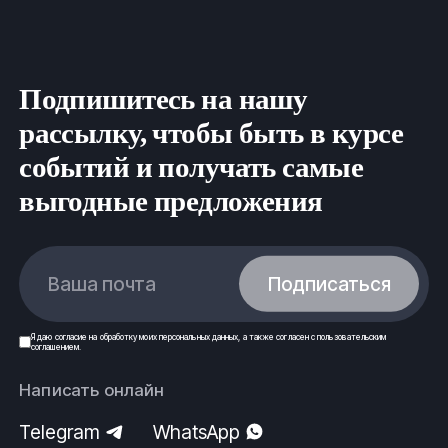
нормам безопасности и строго по государственным
стандартам (ГОСТ) и техническим условиям (ТУ).
ООО Ферус, г.Волгоград.
Подпишитесь на нашу
рассылку, чтобы быть в курсе
событий и получать самые
выгодные предложения
Ваша почта
Подписаться
Я даю
согласие
на обработку моих
персональных данных
, а также согласен с
пользовательским
соглашением
.
Написать онлайн
Telegram
WhatsApp