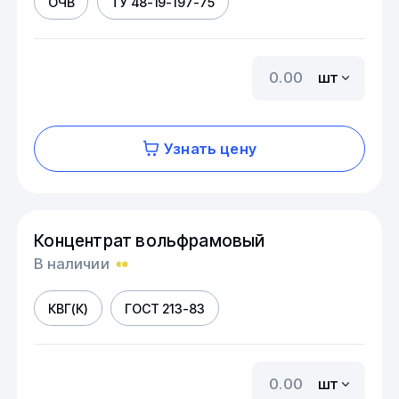
ОЧВ
ТУ 48-19-197-75
шт
Узнать цену
Концентрат вольфрамовый
В наличии
КВГ(К)
ГОСТ 213-83
шт