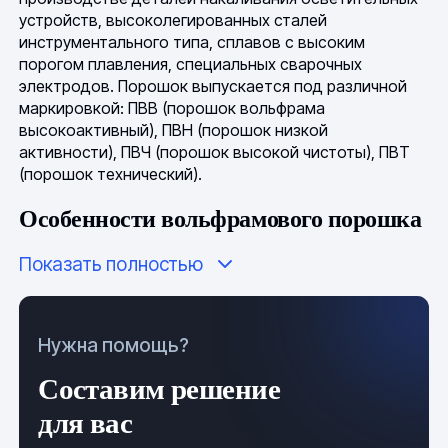
устройств, высоколегированных сталей
инструментального типа, сплавов с высоким
порогом плавления, специальных сварочных
электродов. Порошок выпускается под различной
маркировкой: ПВВ (порошок вольфрама
высокоактивный), ПВН (порошок низкой
активности), ПВЧ (порошок высокой чистоты), ПВТ
(порошок технический).
Особенности вольфрамового порошка
Показать полностью
Подготовка сыпучей смеси осуществляется
согласно
ТУ 48-19-72-92
. Визуально вольфрамовый
порошок является веществом из частичек мелкой
фракции темного цвета. Получают в результе
Нужна помощь?
восстановительной реакции, в которой исходным
компонентом является ангидрид вольфрама (WO
),
3
Составим решение
взаимодействующий с оксигеном, восстановителем
для вас
служит гидроген или углерод. В зависимости от
предназначения, содержание чистого элемента