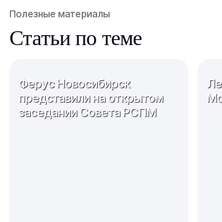
Полезные материалы
Статьи по теме
Ферус Новосибирск
Ле
представили на открытом
Мо
заседании Совета РСПМ